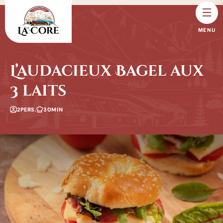
L’audacieux Bagel aux
3 laits
2PERS.
30MIN