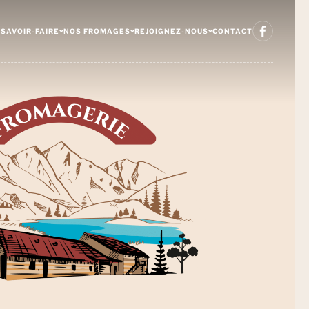
SAVOIR-FAIRE
NOS FROMAGES
REJOIGNEZ-NOUS
CONTACT
TRE SAVOIR-FAIRE
NOS FROMAGES
OFFRES D’EMPLOIS
TRE HISTOIRE
NOS RECETTES
CANDIDATURE SPONTANÉE
S ÉQUIPES
NOTRE MAGASIN
S VALEURS