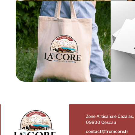
Zone Artisanale Cazalas,
09800 Cescau
contact@fromcore.fr