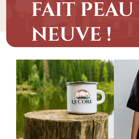
fait peau
neuve !